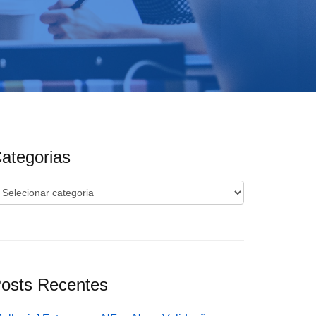
ategorias
ategorias
osts Recentes