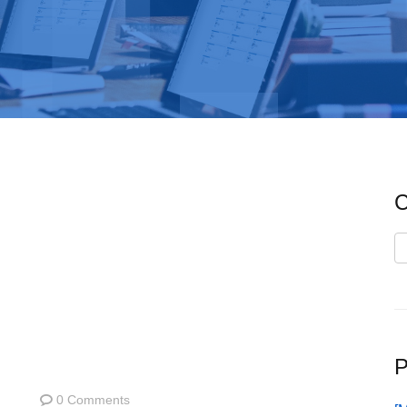
C
C
P
0 Comments