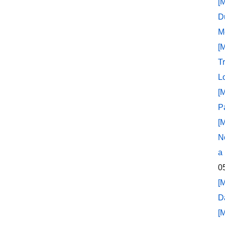
[
D
M
[
T
L
[
P
[
N
a
0
[
D
[