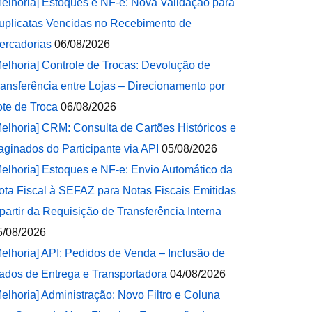
Melhoria] Estoques e NF-e: Nova Validação para
uplicatas Vencidas no Recebimento de
ercadorias
06/08/2026
Melhoria] Controle de Trocas: Devolução de
ransferência entre Lojas – Direcionamento por
ote de Troca
06/08/2026
Melhoria] CRM: Consulta de Cartões Históricos e
aginados do Participante via API
05/08/2026
Melhoria] Estoques e NF-e: Envio Automático da
ota Fiscal à SEFAZ para Notas Fiscais Emitidas
 partir da Requisição de Transferência Interna
5/08/2026
Melhoria] API: Pedidos de Venda – Inclusão de
ados de Entrega e Transportadora
04/08/2026
Melhoria] Administração: Novo Filtro e Coluna