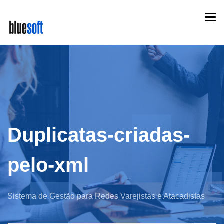
Skip
Togg
to
navi
main
content
Duplicatas-criadas-
pelo-xml
Sistema de Gestão para Redes Varejistas e Atacadistas