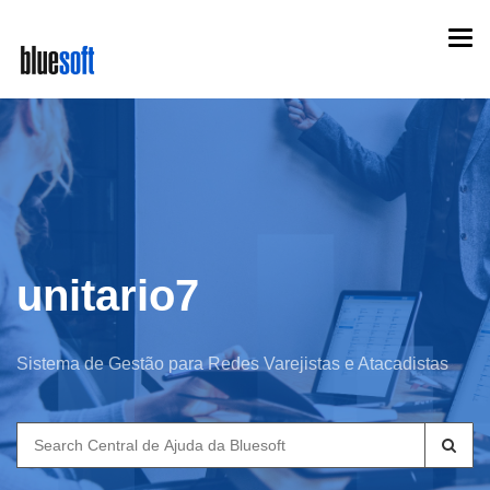
Skip
Togg
to
navi
main
content
unitario7
Sistema de Gestão para Redes Varejistas e Atacadistas
Search
for: