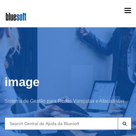
Skip
Togg
to
navi
main
content
image
Sistema de Gestão para Redes Varejistas e Atacadistas
Search
for: