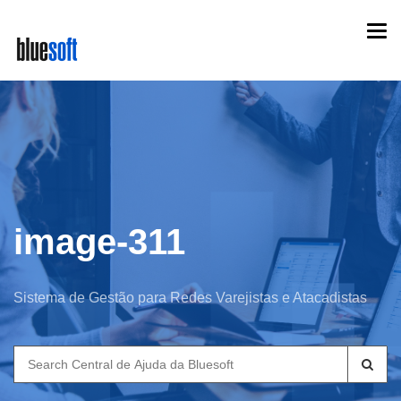
Skip
Togg
to
navi
main
content
image-311
Sistema de Gestão para Redes Varejistas e Atacadistas
Search
for: