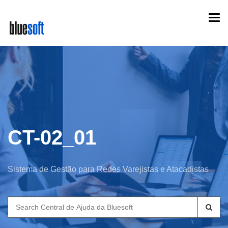
Skip
Togg
to
navi
main
content
CT-02_01
Sistema de Gestão para Redes Varejistas e Atacadistas
Search
for: