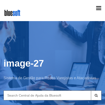
Skip
Togg
to
navi
main
content
image-27
Sistema de Gestão para Redes Varejistas e Atacadistas
Search
for: