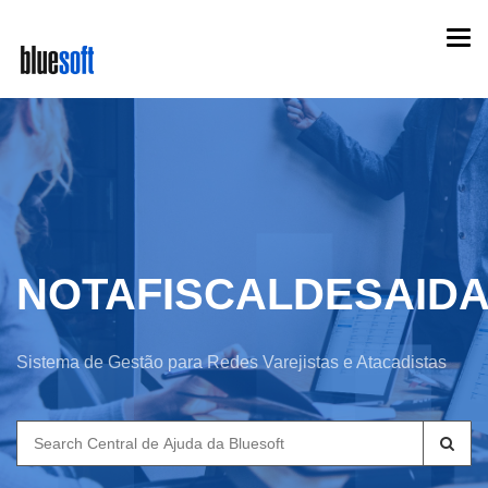
Skip
Togg
to
navi
main
content
NOTAFISCALDESAID
Sistema de Gestão para Redes Varejistas e Atacadistas
Search
for: