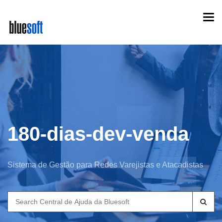
Skip
Togg
to
navi
main
content
180-dias-dev-venda
Sistema de Gestão para Redes Varejistas e Atacadistas
Search
for: