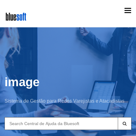
Skip
Togg
to
navi
main
content
image
Sistema de Gestão para Redes Varejistas e Atacadistas
Search
for: