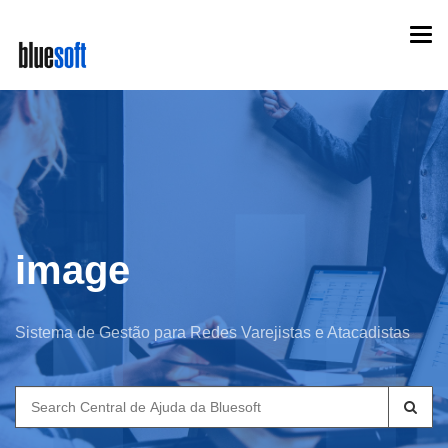
Skip
Togg
to
navi
main
content
image
Sistema de Gestão para Redes Varejistas e Atacadistas
Search
for: