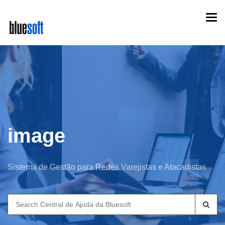
Skip
Togg
to
navi
main
content
image
Sistema de Gestão para Redes Varejistas e Atacadistas
Search
for: