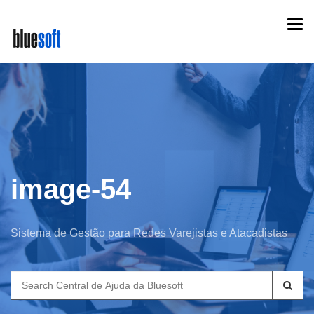
Skip
Togg
to
navi
main
content
image-54
Sistema de Gestão para Redes Varejistas e Atacadistas
Search
for: