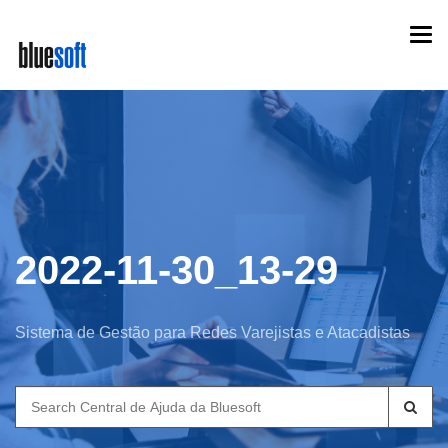
Skip
Togg
to
navi
main
content
2022-11-30_13-29
Sistema de Gestão para Redes Varejistas e Atacadistas
Search
for: