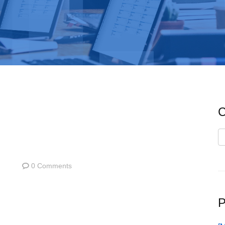
C
C
0 Comments
P