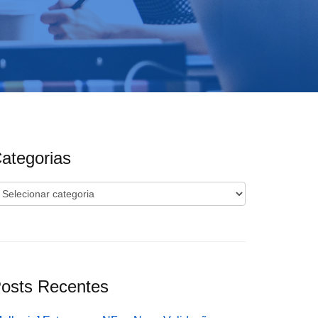
ategorias
ategorias
osts Recentes