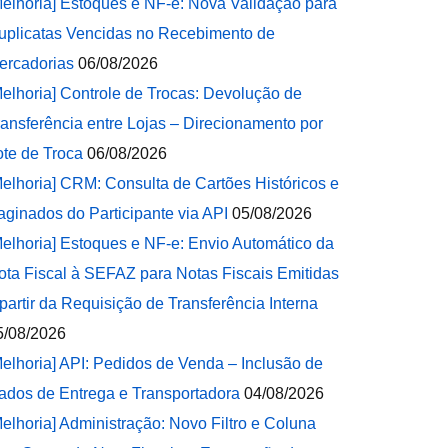
Melhoria] Estoques e NF-e: Nova Validação para
uplicatas Vencidas no Recebimento de
ercadorias
06/08/2026
Melhoria] Controle de Trocas: Devolução de
ransferência entre Lojas – Direcionamento por
ote de Troca
06/08/2026
Melhoria] CRM: Consulta de Cartões Históricos e
aginados do Participante via API
05/08/2026
Melhoria] Estoques e NF-e: Envio Automático da
ota Fiscal à SEFAZ para Notas Fiscais Emitidas
 partir da Requisição de Transferência Interna
5/08/2026
Melhoria] API: Pedidos de Venda – Inclusão de
ados de Entrega e Transportadora
04/08/2026
Melhoria] Administração: Novo Filtro e Coluna