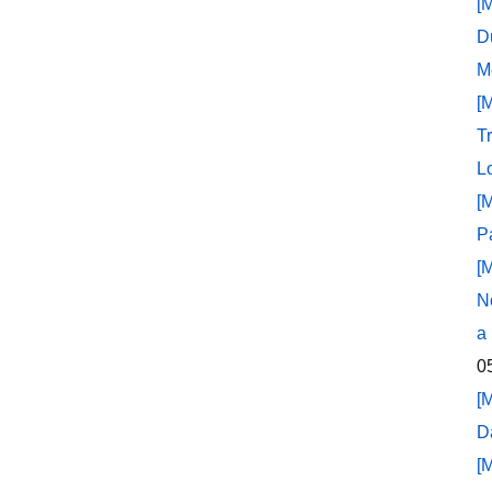
[
D
M
[
T
L
[
P
[
N
a
0
[
D
[