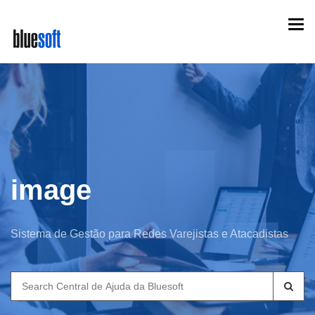
Skip
Togg
to
navi
main
content
image
Sistema de Gestão para Redes Varejistas e Atacadistas
Search
for: