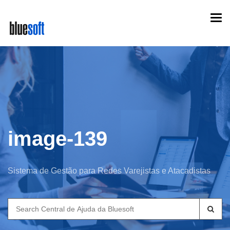
Skip
Togg
to
navi
main
content
image-139
Sistema de Gestão para Redes Varejistas e Atacadistas
Search
for: