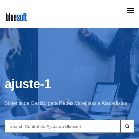
Skip
Togg
to
navi
main
content
ajuste-1
Sistema de Gestão para Redes Varejistas e Atacadistas
Search
for: