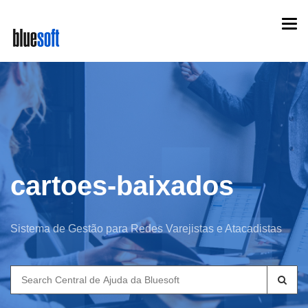
Skip
Togg
to
navi
main
content
cartoes-baixados
Sistema de Gestão para Redes Varejistas e Atacadistas
Search
for: