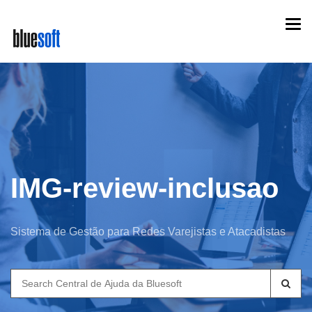
Skip
Togg
to
navi
main
content
IMG-review-inclusao
Sistema de Gestão para Redes Varejistas e Atacadistas
Search
for: