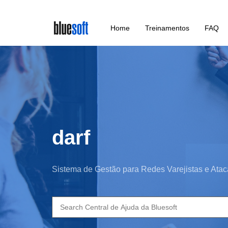
Skip
Home
Treinamentos
FAQ
to
main
content
darf
Sistema de Gestão para Redes Varejistas e Atac
Search
for: