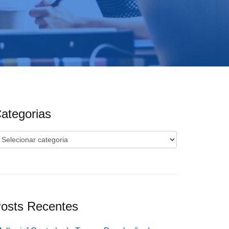
ategorias
ategorias
osts Recentes