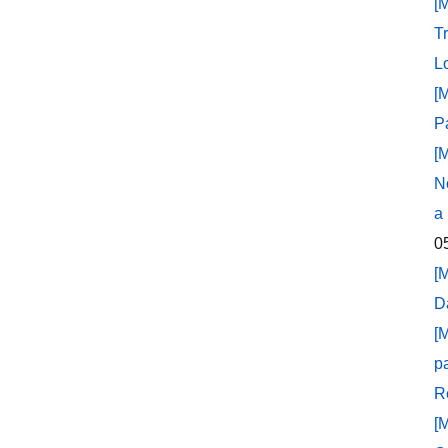
[
T
L
[
P
[
N
a
0
[
D
[
p
R
[