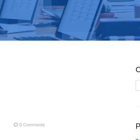
C
C
P
0 Comments