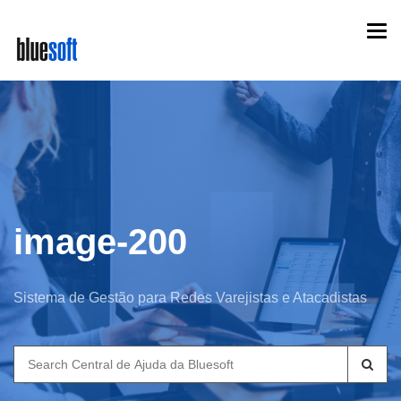
Skip
Togg
to
navi
main
content
image-200
Sistema de Gestão para Redes Varejistas e Atacadistas
Search
for: