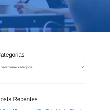
ategorias
ategorias
osts Recentes