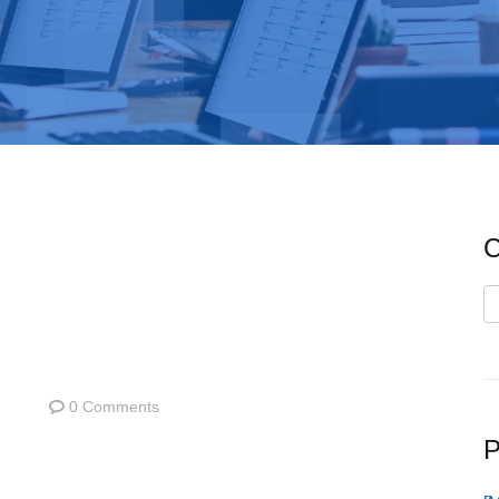
C
C
0 Comments
P