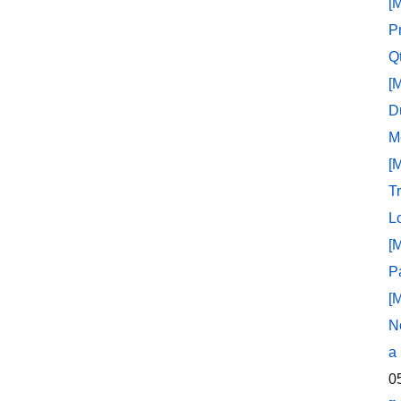
[
P
Q
[
D
M
[
T
L
[
P
[
N
a
0