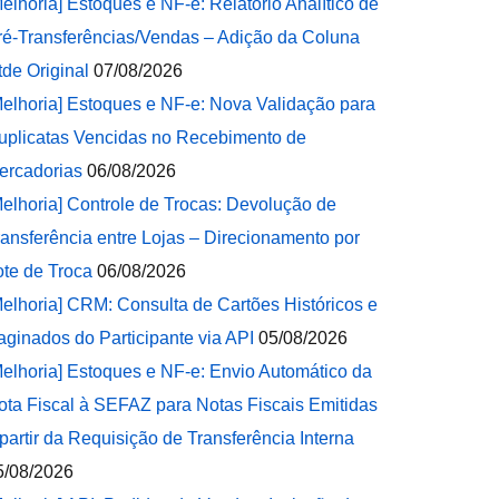
Melhoria] Estoques e NF-e: Relatório Analítico de
ré-Transferências/Vendas – Adição da Coluna
tde Original
07/08/2026
Melhoria] Estoques e NF-e: Nova Validação para
uplicatas Vencidas no Recebimento de
ercadorias
06/08/2026
Melhoria] Controle de Trocas: Devolução de
ransferência entre Lojas – Direcionamento por
ote de Troca
06/08/2026
Melhoria] CRM: Consulta de Cartões Históricos e
aginados do Participante via API
05/08/2026
Melhoria] Estoques e NF-e: Envio Automático da
ota Fiscal à SEFAZ para Notas Fiscais Emitidas
 partir da Requisição de Transferência Interna
5/08/2026