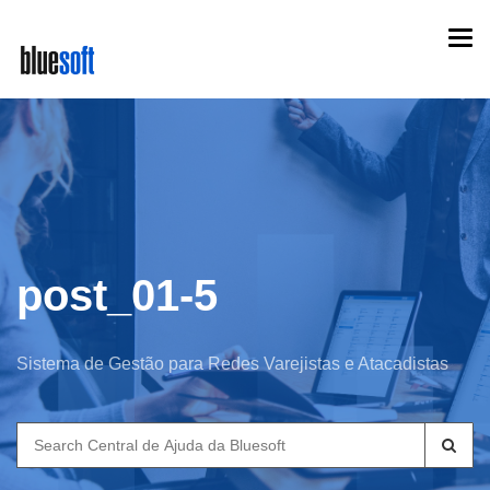
Skip
Togg
to
navi
main
content
post_01-5
Sistema de Gestão para Redes Varejistas e Atacadistas
Search
for: