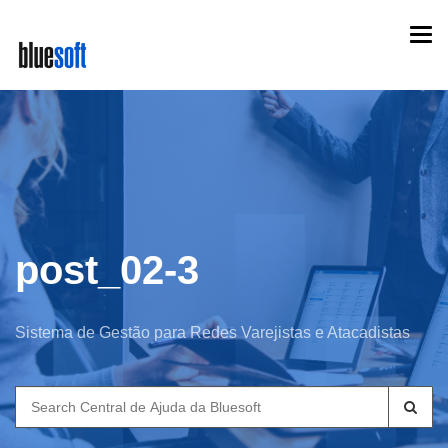
Skip
Togg
to
navi
main
content
post_02-3
Sistema de Gestão para Redes Varejistas e Atacadistas
Search
for: