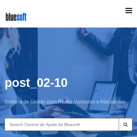
Skip
Togg
to
navi
main
content
post_02-10
Sistema de Gestão para Redes Varejistas e Atacadistas
Search
for: