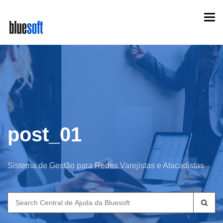
Skip
Togg
to
navi
main
content
post_01
Sistema de Gestão para Redes Varejistas e Atacadistas
Search
for: