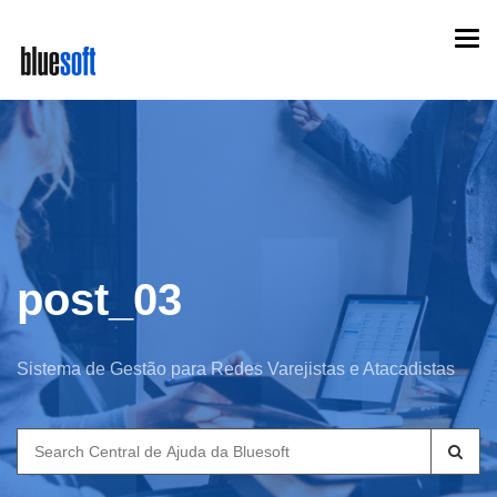
Skip
Togg
to
navi
main
content
post_03
Sistema de Gestão para Redes Varejistas e Atacadistas
Search
for: