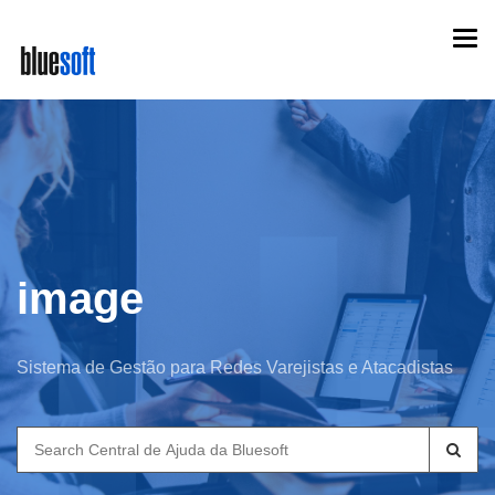
Skip
Togg
to
navi
main
content
image
Sistema de Gestão para Redes Varejistas e Atacadistas
Search
for: