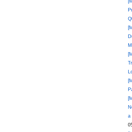
[
P
Q
[
D
M
[
T
L
[
P
[
N
a
0