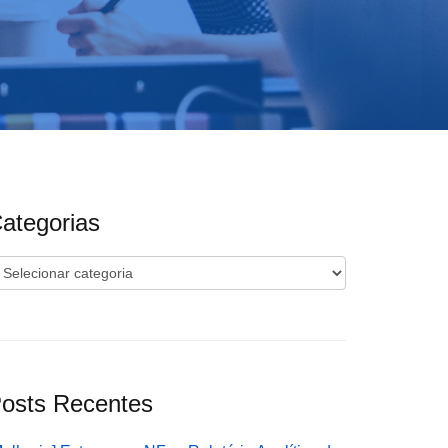
ategorias
ategorias
osts Recentes