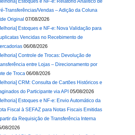
Melhoria] Estoques e NF-e: Relatório Analítico de
ré-Transferências/Vendas – Adição da Coluna
tde Original
07/08/2026
Melhoria] Estoques e NF-e: Nova Validação para
uplicatas Vencidas no Recebimento de
ercadorias
06/08/2026
Melhoria] Controle de Trocas: Devolução de
ransferência entre Lojas – Direcionamento por
ote de Troca
06/08/2026
Melhoria] CRM: Consulta de Cartões Históricos e
aginados do Participante via API
05/08/2026
Melhoria] Estoques e NF-e: Envio Automático da
ota Fiscal à SEFAZ para Notas Fiscais Emitidas
 partir da Requisição de Transferência Interna
5/08/2026