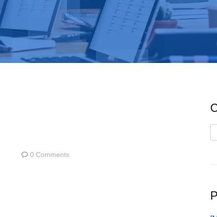
C
C
0 Comments
P