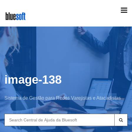
Skip
Togg
to
navi
main
content
image-138
Sistema de Gestão para Redes Varejistas e Atacadistas
Search
for: