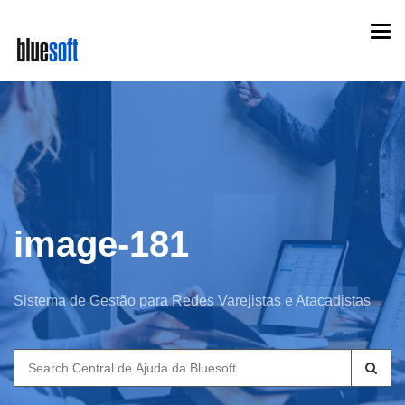
Skip
Togg
to
navi
main
content
image-181
Sistema de Gestão para Redes Varejistas e Atacadistas
Search
for: