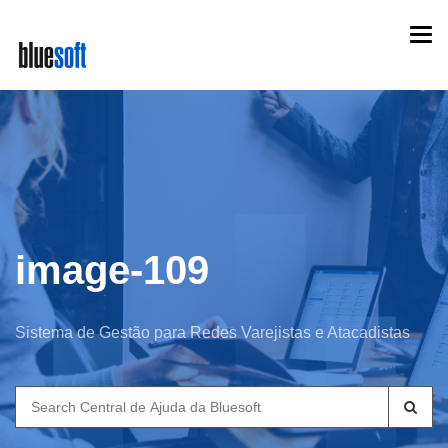
Skip
Togg
to
navi
main
content
image-109
Sistema de Gestão para Redes Varejistas e Atacadistas
Search
for: