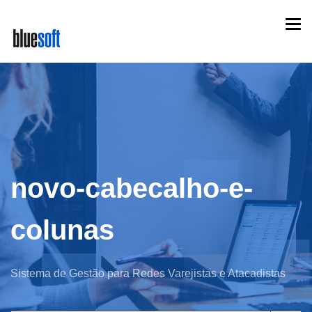
Skip
Togg
to
navi
main
content
novo-cabecalho-e-
colunas
Sistema de Gestão para Redes Varejistas e Atacadistas