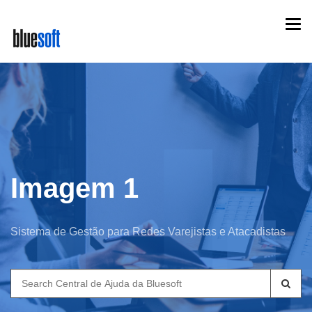
Skip
Togg
to
navi
main
content
Imagem 1
Sistema de Gestão para Redes Varejistas e Atacadistas
Search
for: