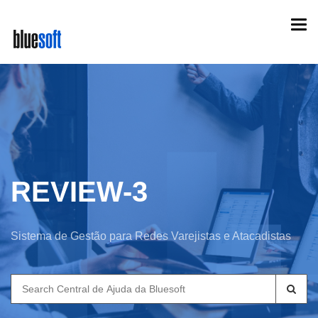
Skip
Togg
to
navi
main
content
REVIEW-3
Sistema de Gestão para Redes Varejistas e Atacadistas
Search
for: