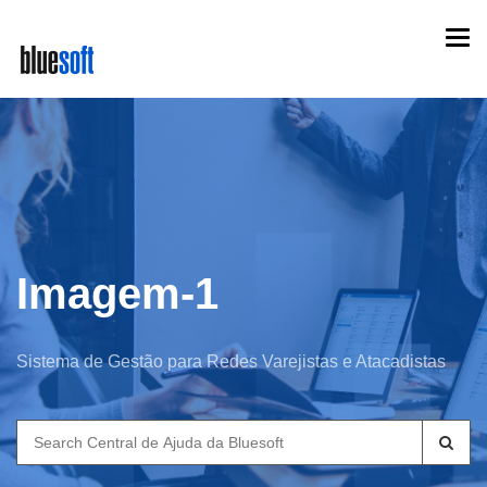
Skip
Togg
to
navi
main
content
Imagem-1
Sistema de Gestão para Redes Varejistas e Atacadistas
Search
for: