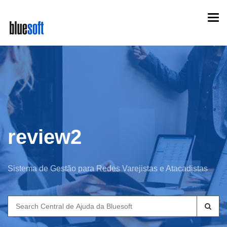
Skip
Togg
to
navi
main
content
review2
Sistema de Gestão para Redes Varejistas e Atacadistas
Search
for: