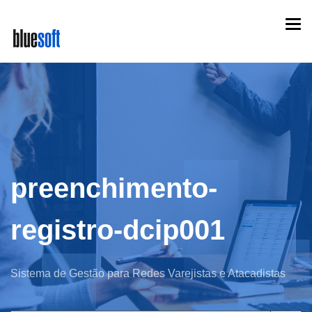
Skip
Togg
to
navi
main
content
preenchimento-
registro-dcip001
Sistema de Gestão para Redes Varejistas e Atacadistas