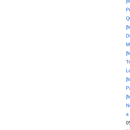
[
P
Q
[
D
M
[
T
L
[
P
[
N
a
0