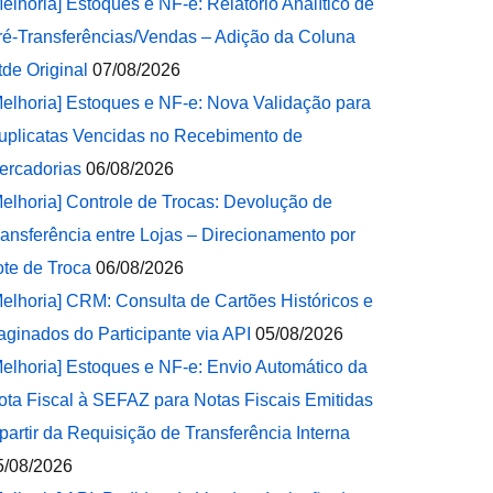
Melhoria] Estoques e NF-e: Relatório Analítico de
ré-Transferências/Vendas – Adição da Coluna
tde Original
07/08/2026
Melhoria] Estoques e NF-e: Nova Validação para
uplicatas Vencidas no Recebimento de
ercadorias
06/08/2026
Melhoria] Controle de Trocas: Devolução de
ransferência entre Lojas – Direcionamento por
ote de Troca
06/08/2026
Melhoria] CRM: Consulta de Cartões Históricos e
aginados do Participante via API
05/08/2026
Melhoria] Estoques e NF-e: Envio Automático da
ota Fiscal à SEFAZ para Notas Fiscais Emitidas
 partir da Requisição de Transferência Interna
5/08/2026