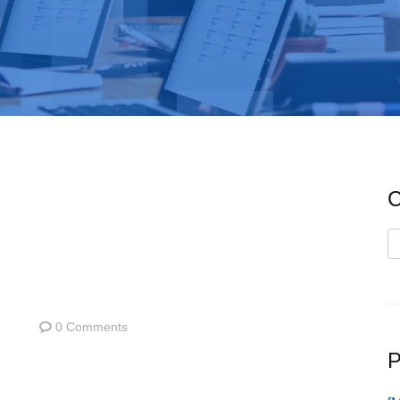
C
C
0 Comments
P