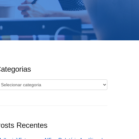
ategorias
ategorias
osts Recentes