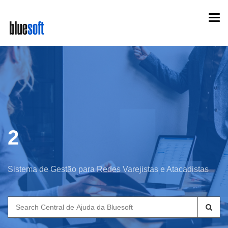
Skip
Togg
to
navi
main
content
2
Sistema de Gestão para Redes Varejistas e Atacadistas
Search
for: