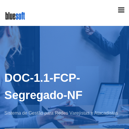
Skip
Togg
to
navi
main
content
DOC-1.1-FCP-
Segregado-NF
Sistema de Gestão para Redes Varejistas e Atacadistas