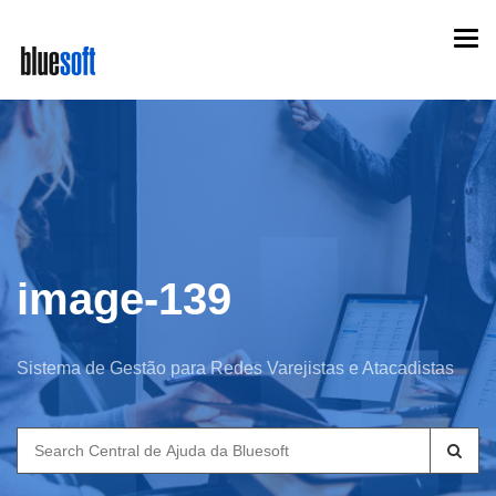
Skip
Togg
to
navi
main
content
image-139
Sistema de Gestão para Redes Varejistas e Atacadistas
Search
for: