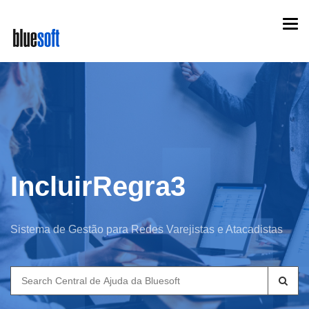
Skip
Togg
to
navi
main
content
IncluirRegra3
Sistema de Gestão para Redes Varejistas e Atacadistas
Search
for: