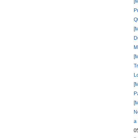
[
P
Q
[
D
M
[
T
L
[
P
[
N
a
0