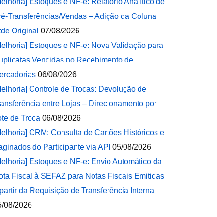
Melhoria] Estoques e NF-e: Relatório Analítico de
ré-Transferências/Vendas – Adição da Coluna
tde Original
07/08/2026
Melhoria] Estoques e NF-e: Nova Validação para
uplicatas Vencidas no Recebimento de
ercadorias
06/08/2026
Melhoria] Controle de Trocas: Devolução de
ransferência entre Lojas – Direcionamento por
ote de Troca
06/08/2026
Melhoria] CRM: Consulta de Cartões Históricos e
aginados do Participante via API
05/08/2026
Melhoria] Estoques e NF-e: Envio Automático da
ota Fiscal à SEFAZ para Notas Fiscais Emitidas
 partir da Requisição de Transferência Interna
5/08/2026