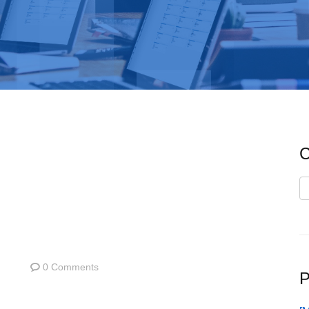
C
C
0 Comments
P