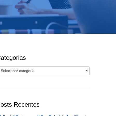
ategorias
ategorias
osts Recentes