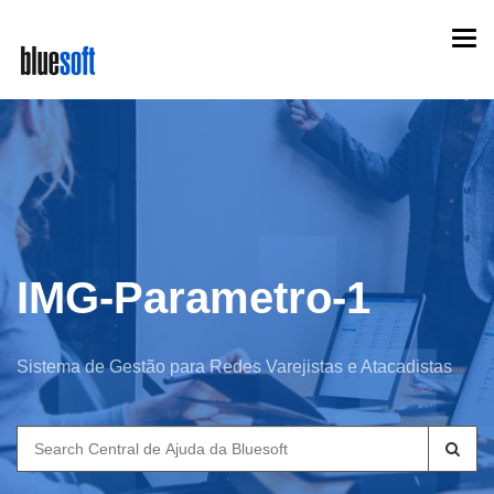
Skip
Togg
to
navi
main
content
IMG-Parametro-1
Sistema de Gestão para Redes Varejistas e Atacadistas
Search
for: