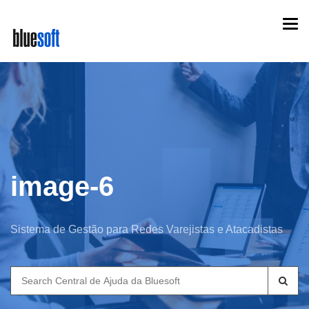
Skip
Togg
to
navi
main
content
image-6
Sistema de Gestão para Redes Varejistas e Atacadistas
Search
for: