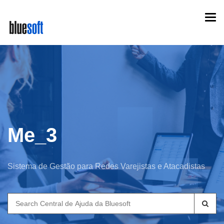
Skip
Togg
to
navi
main
content
Me_3
Sistema de Gestão para Redes Varejistas e Atacadistas
Search
for: