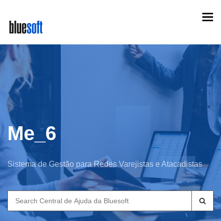
Skip
Togg
to
navi
main
content
Me_6
Sistema de Gestão para Redes Varejistas e Atacadistas
Search
for: