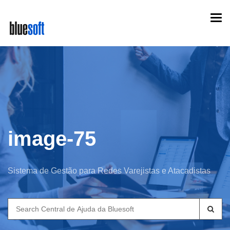
Skip
Togg
to
navi
main
content
image-75
Sistema de Gestão para Redes Varejistas e Atacadistas
Search
for: